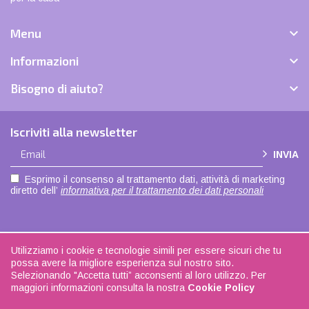

Menu

Informazioni

Bisogno di aiuto?
Iscriviti alla newsletter
INVIA
Esprimo il consenso al trattamento dati, attività di marketing
diretto dell’
informativa per il trattamento dei dati personali
Utilizziamo i cookie e tecnologie simili per essere sicuri che tu
Copyright © 2021 |
Privacy policy
|
Cookie policy
| Made with love by
ADOK
|
possa avere la migliore esperienza sul nostro sito.
Seguici su
Facebook
| La biancheria di casa - P.IVA 04108350168
Selezionando "Accetta tutti” acconsenti al loro utilizzo. Per
maggiori informazioni consulta la nostra
Cookie Policy