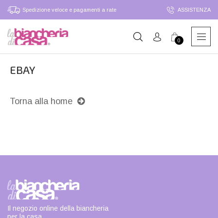
Spedizione veloce e pagamenti a rate
ASSISTENZA
0
EBAY
Torna alla home
Il negozio online della biancheria
per la casa