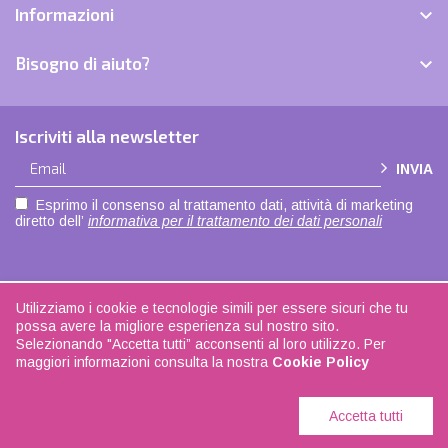
Informazioni

Bisogno di aiuto?

Iscriviti alla newsletter
INVIA
Esprimo il consenso al trattamento dati, attività di marketing
diretto dell’
informativa per il trattamento dei dati personali
Utilizziamo i cookie e tecnologie simili per essere sicuri che tu
Copyright © 2021 |
Privacy policy
|
Cookie policy
| Made with love by
ADOK
|
possa avere la migliore esperienza sul nostro sito.
Seguici su
Facebook
| La biancheria di casa - P.IVA 04108350168
Selezionando "Accetta tutti” acconsenti al loro utilizzo. Per
maggiori informazioni consulta la nostra
Cookie Policy
Accetta tutti