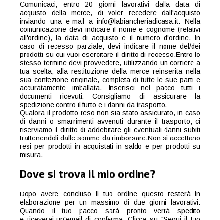
Comunicaci, entro 20 giorni lavorativi dalla data di
acquisto della merce, di voler recedere dall'acquisto
inviando una e-mail a info@labiancheriadicasa.it. Nella
comunicazione devi indicare il nome e cognome (relativi
all'ordine), la data di acquisto e il numero d'ordine. In
caso di recesso parziale, devi indicare il nome del/dei
prodotti su cui vuoi esercitare il diritto di recesso.Entro lo
stesso termine devi provvedere, utilizzando un corriere a
tua scelta, alla restituzione della merce reinserita nella
sua confezione originale, completa di tutte le sue parti e
accuratamente imballata. Inserisci nel pacco tutti i
documenti ricevuti. Consigliamo di assicurare la
spedizione contro il furto e i danni da trasporto.
Qualora il prodotto reso non sia stato assicurato, in caso
di danni o smarrimenti avvenuti durante il trasporto, ci
riserviamo il diritto di addebitare gli eventuali danni subiti
trattenendoli dalle somme da rimborsare.Non si accettano
resi per prodotti in acquistati in saldo e per prodotti su
misura.
Dove si trova il mio ordine?
Dopo avere concluso il tuo ordine questo resterà in
elaborazione per un massimo di due giorni lavorativi.
Quando il tuo pacco sarà pronto verrà spedito
e riceverai un'email di conferma. Clicca su "Segui il tuo