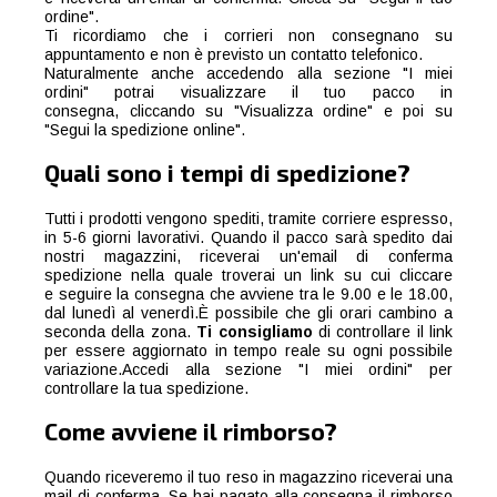
ordine".
Ti ricordiamo che i corrieri non consegnano su
appuntamento e non è previsto un contatto telefonico.
Naturalmente anche accedendo alla sezione "I miei
ordini" potrai visualizzare il tuo pacco in
consegna, cliccando su "Visualizza ordine" e poi su
"Segui la spedizione online".
Quali sono i tempi di spedizione?
Tutti i prodotti vengono spediti, tramite corriere espresso,
in 5-6 giorni lavorativi. Quando il pacco sarà spedito dai
nostri magazzini, riceverai un'email di conferma
spedizione nella quale troverai un link su cui cliccare
e seguire la consegna che avviene tra le 9.00 e le 18.00,
dal lunedì al venerdì.È possibile che gli orari cambino a
seconda della zona.
Ti consigliamo
di controllare il link
per essere aggiornato in tempo reale su ogni possibile
variazione.Accedi alla sezione "I miei ordini" per
controllare la tua spedizione.
Come avviene il rimborso?
Quando riceveremo il tuo reso in magazzino riceverai una
mail di conferma. Se hai pagato alla consegna il rimborso