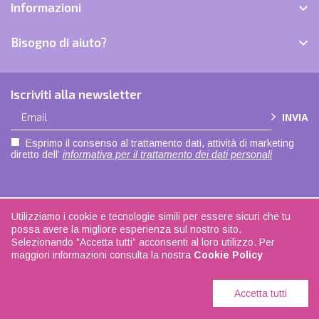
Informazioni

Bisogno di aiuto?

Iscriviti alla newsletter
INVIA
Esprimo il consenso al trattamento dati, attività di marketing
diretto dell’
informativa per il trattamento dei dati personali
Utilizziamo i cookie e tecnologie simili per essere sicuri che tu
Copyright © 2021 |
Privacy policy
|
Cookie policy
| Made with love by
ADOK
|
possa avere la migliore esperienza sul nostro sito.
Seguici su
Facebook
| La biancheria di casa - P.IVA 04108350168
Selezionando "Accetta tutti” acconsenti al loro utilizzo. Per
maggiori informazioni consulta la nostra
Cookie Policy
Accetta tutti