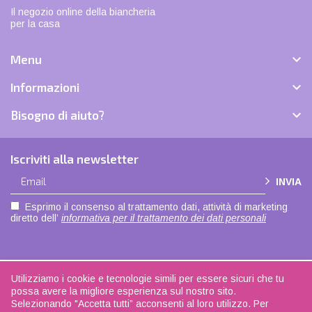
Il negozio online della biancheria
per la casa

Menu

Informazioni

Bisogno di aiuto?
Iscriviti alla newsletter
INVIA
Esprimo il consenso al trattamento dati, attività di marketing
diretto dell’
informativa per il trattamento dei dati personali
Utilizziamo i cookie e tecnologie simili per essere sicuri che tu
Copyright © 2021 |
Privacy policy
|
Cookie policy
| Made with love by
ADOK
|
possa avere la migliore esperienza sul nostro sito.
Seguici su
Facebook
| La biancheria di casa - P.IVA 04108350168
Selezionando "Accetta tutti” acconsenti al loro utilizzo. Per