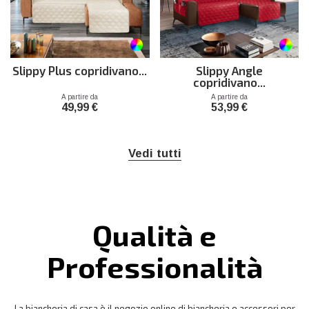
Slippy Plus copridivano...
Slippy Angle
copridivano...
Prezzo
Prezzo
A partire da
A partire da
49,99 €
53,99 €
Vedi tutti
Qualità e
Professionalità
La biancheria di casa è il negozio online di biancheria e accessori per