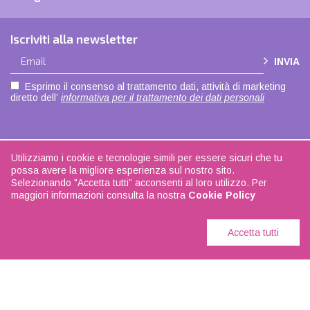
Iscriviti alla newsletter
INVIA
Esprimo il consenso al trattamento dati, attività di marketing
diretto dell’
informativa per il trattamento dei dati personali
Utilizziamo i cookie e tecnologie simili per essere sicuri che tu
Copyright © 2021 |
Privacy policy
|
Cookie policy
| Made with love by
ADOK
|
possa avere la migliore esperienza sul nostro sito.
Seguici su
Facebook
| La biancheria di casa - P.IVA 04108350168
Selezionando "Accetta tutti” acconsenti al loro utilizzo. Per
maggiori informazioni consulta la nostra
Cookie Policy
Accetta tutti