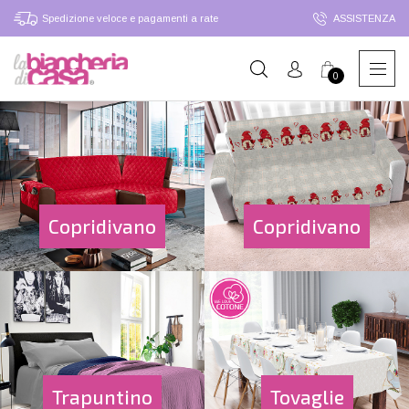
Spedizione veloce e pagamenti a rate
ASSISTENZA
0
Copridivano
Copridivano
Trapuntino
Tovaglie