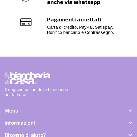
anche via whatsapp
Pagamenti accettati
Carta di credito, PayPal, Satispay,
Bonifico bancario e Contrassegno.
Il negozio online della biancheria
per la casa

Menu

Informazioni

Bisogno di aiuto?