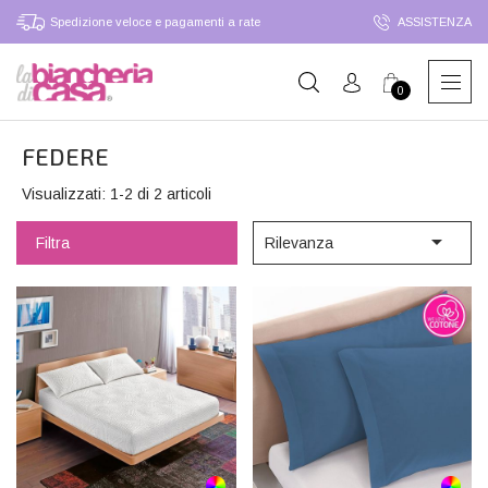
Spedizione veloce e pagamenti a rate
ASSISTENZA
0
FEDERE
Visualizzati: 1-2 di 2 articoli

Filtra
Rilevanza