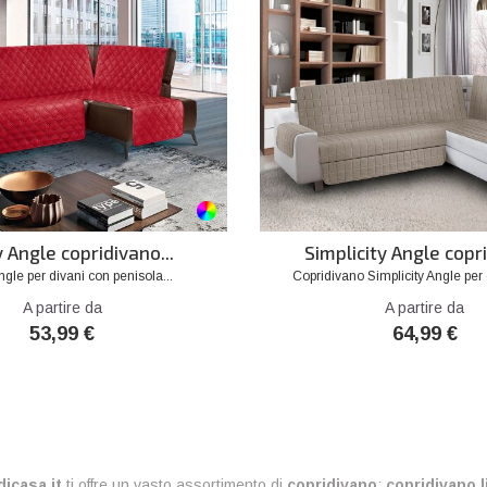
favorite_border
repeat
remove_red_eye
y Angle copridivano...
Simplicity Angle copr
ngle per divani con penisola...
Copridivano Simplicity Angle per 
Prezzo
A partire da
A partire da
53,99 €
64,99 €
dicasa.it
ti offre un vasto assortimento di
copridivano
:
copridivano l