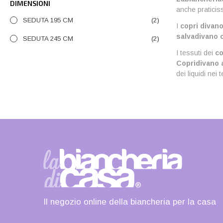
DIMENSIONI
anche praticis
SEDUTA 195 CM
(2)
I
copri divan
salvadivano
c
SEDUTA 245 CM
(2)
I tessuti dei
co
Copridivano a
dei liquidi nei
Il negozio online della biancheria per la casa