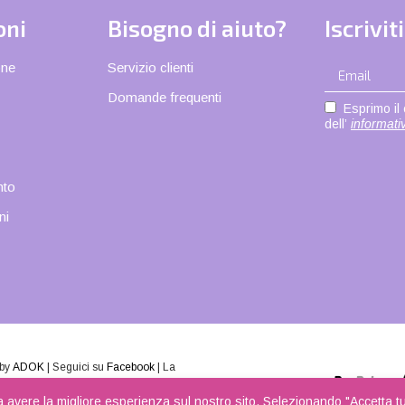
oni
Bisogno di aiuto?
Iscrivit
one
Servizio clienti
Domande frequenti
Esprimo il 
dell’
informativ
nto
ni
 by
ADOK
| Seguici su
Facebook
| La
a avere la migliore esperienza sul nostro sito. Selezionando "Accetta tutt