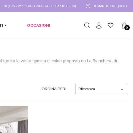
1 020 (Lun - Ven 8:30 - 12:30 / 14 - 16 Sab 8:30 - 13)
DOMANDE FREQUENTI
TI
OCCASIONI
0
i il tuo fra la vasta gamma di colori proposta da La Biancheria di

ORDINA PER:
Rilevanza
