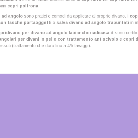
simi
copri poltrona
.
o ad angolo
sono pratici e comodi da applicare al proprio divano. I
copr
on tasche portaoggetti
o
salva divano ad angolo trapuntati
in m
pridivano per divano ad angolo labiancheriadicasa.it
sono certifi
ngolari per divani in pelle con trattamento antiscivolo
e
copri 
 tessuti (trattamento che dura fino a 4/5 lavaggi).