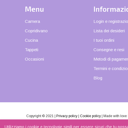
Menu
Informazi
Camera
Login e registrazi
Copridivano
Lista dei desideri
Cucina
I tuoi ordini
Tappeti
Consegne e resi
Occasioni
Metodi di pagame
Termini e condizio
Blog
Copyright © 2021 |
Privacy policy
|
Cookie policy
| Made with love
biancheria di casa - P.IVA 04108350168
Utilizziamo i cookie e tecnologie simili per essere sicuri che tu poss