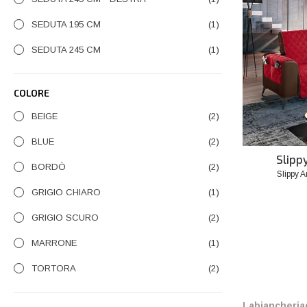
SEDUTA 195 CM
(1)
SEDUTA 245 CM
(1)
COLORE
BEIGE
(2)
BLUE
(2)
Slipp
BORDÒ
(2)
Slippy A
Prezzo
GRIGIO CHIARO
(1)
GRIGIO SCURO
(2)
MARRONE
(1)
TORTORA
(2)
La
biancheria