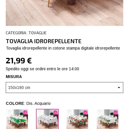
CATEGORIA
TOVAGLIE
:
TOVAGLIA IDROREPELLENTE
Tovaglia idrorepellente in cotone stampa digitale idrorepellente
21,99 €
Spedito oggi se ordini entro le ore 14:00
MISURA
COLORE
: Dis. Acquario
Dis.
Dis.
Dis.
Dis.
Cactus
Acquario
Tropical
Frutti
Flowers
di
bosc