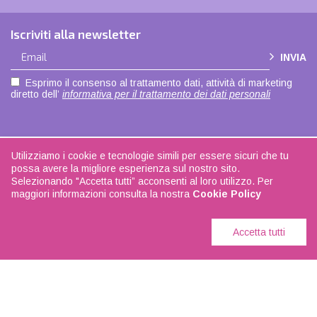
Iscriviti alla newsletter
INVIA
Esprimo il consenso al trattamento dati, attività di marketing
diretto dell’
informativa per il trattamento dei dati personali
Utilizziamo i cookie e tecnologie simili per essere sicuri che tu
Copyright © 2021 |
Privacy policy
|
Cookie policy
| Made with love by
ADOK
|
possa avere la migliore esperienza sul nostro sito.
Seguici su
Facebook
| La biancheria di casa - P.IVA 04108350168
Selezionando "Accetta tutti” acconsenti al loro utilizzo. Per
maggiori informazioni consulta la nostra
Cookie Policy
Accetta tutti