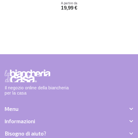
Prezzo
A partire da
19,99 €
Il negozio online della biancheria
per la casa

Menu

Informazioni

Bisogno di aiuto?