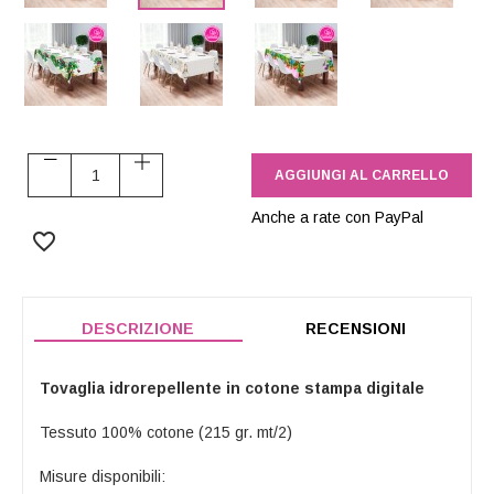
Dis.
Dis.
Dis.
Primi
Kintsugi
Primavera
Fiori
AGGIUNGI AL CARRELLO
Anche a rate con PayPal
favorite_border
DESCRIZIONE
RECENSIONI
Tovaglia idrorepellente in cotone stampa digitale
Tessuto 100% cotone (215 gr. mt/2)
Misure disponibili: