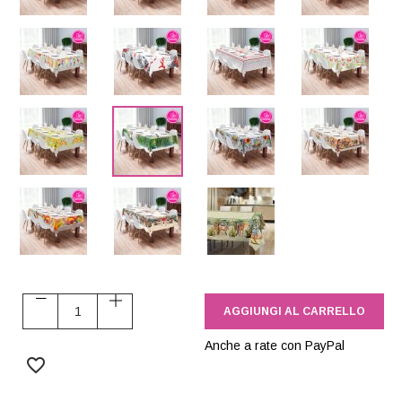
Drinks
Corallo
Cuori
Popp
Agrumi
Anatre
Flora
Conigl
Fagiani
Funghi
Deserto
AGGIUNGI AL CARRELLO
Anche a rate con PayPal
favorite_border