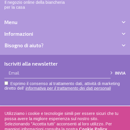
Il negozio online della biancheria
per la casa

Menu

Informazioni

Bisogno di aiuto?
Iscriviti alla newsletter
INVIA
Esprimo il consenso al trattamento dati, attività di marketing
diretto dell’
informativa per il trattamento dei dati personali
Utilizziamo i cookie e tecnologie simili per essere sicuri che tu
Copyright © 2021 |
Privacy policy
|
Cookie policy
| Made with love by
ADOK
|
possa avere la migliore esperienza sul nostro sito.
Seguici su
Facebook
| La biancheria di casa - P.IVA 04108350168
Selezionando "Accetta tutti” acconsenti al loro utilizzo. Per
maggiori informazioni consulta la nostra
Cookie Policy