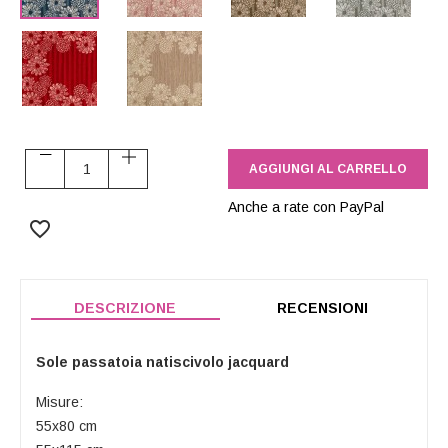
Rosso
Tortora
AGGIUNGI AL CARRELLO
Anche a rate con PayPal
favorite_border
DESCRIZIONE
RECENSIONI
Sole passatoia natiscivolo jacquard
Misure:
55x80 cm