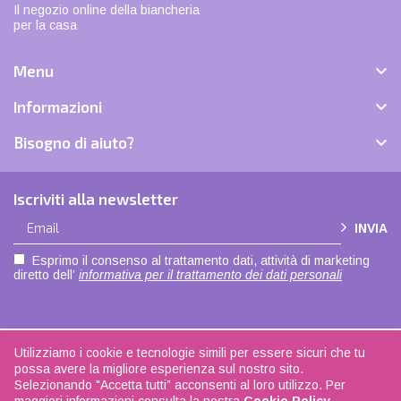
Il negozio online della biancheria
per la casa

Menu

Informazioni

Bisogno di aiuto?
Iscriviti alla newsletter
INVIA
Esprimo il consenso al trattamento dati, attività di marketing
diretto dell’
informativa per il trattamento dei dati personali
Utilizziamo i cookie e tecnologie simili per essere sicuri che tu
Copyright © 2021 |
Privacy policy
|
Cookie policy
| Made with love by
ADOK
|
possa avere la migliore esperienza sul nostro sito.
Seguici su
Facebook
| La biancheria di casa - P.IVA 04108350168
Selezionando "Accetta tutti” acconsenti al loro utilizzo. Per