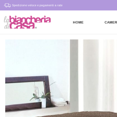
Spedizione veloce e pagamenti a rate
HOME
CAME