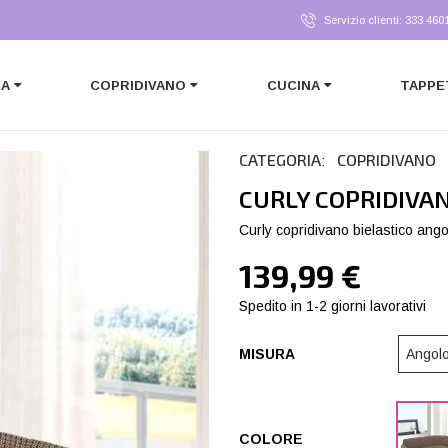
Servizio clienti: 333 460
RA
COPRIDIVANO
CUCINA
TAPPE
CATEGORIA
COPRIDIVANO
:
CURLY COPRIDIVA
Curly copridivano bielastico ango
139,99 €
Spedito in 1-2 giorni lavorativi
MISURA
COLORE